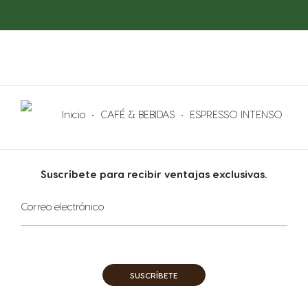
Inicio
CAFÉ & BEBIDAS
ESPRESSO INTENSO
Suscríbete para recibir ventajas exclusivas.
Sign
Correo electrónico
Up
for
Our
Newsletter:
SUSCRÍBETE