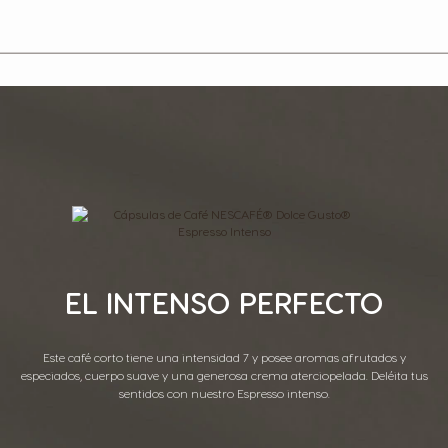
EL INTENSO PERFECTO
Este café corto tiene una intensidad 7 y posee aromas afrutados y
especiados, cuerpo suave y una generosa crema aterciopelada. Deléita tus
sentidos con nuestro Espresso intenso.