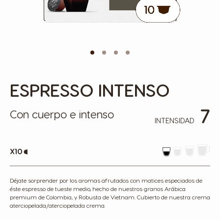
ESPRESSO INTENSO
Skip
to
the
7
beginning
Con cuerpo e intenso
of
INTENSIDAD
the
images
gallery
x10
Déjate sorprender por los aromas afrutados con matices especiados de
éste espresso de tueste medio, hecho de nuestros granos Arábica
premium de Colombia, y Robusta de Vietnam. Cubierto de nuestra crema
aterciopelada/aterciopelada crema.