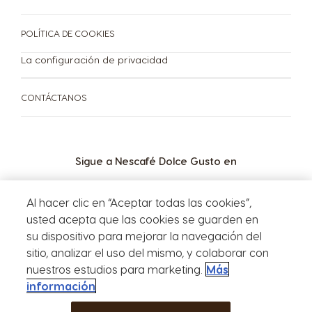
Guatemala
Honduras
POLÍTICA DE COOKIES
Spanish
Spanish
La configuración de privacidad
Hong Kong
Hong Kong
CONTÁCTANOS
English
Chinese
Hungary
Indonesia
Hungarian
Sigue a Nescafé Dolce Gusto en
Indonesian
MÁQUINAS
CÁPSULAS
SOSTENIBILIDAD
Al hacer clic en “Aceptar todas las cookies”,
Italy
Japan
Máquinas
usted acepta que las cookies se guarden en
Cápsulas
Italian
Japanese
TU COFFEE SHOP
su dispositivo para mejorar la navegación del
sitio, analizar el uso del mismo, y colaborar con
Korea
Latvia
nuestros estudios para marketing.
Más
Korean
Latvian
Comparación de
Centro de Ayuda para
información
Store
máquinas
Máquinas
Menu
Lithuania
Malaysia