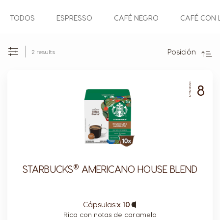
TODOS
ESPRESSO
CAFÉ NEGRO
CAFÉ CON 
Direc
Desc
Posición
2
results
Set
Ordernar
por:
8
INTENSIDAD
®
STARBUCKS
AMERICANO HOUSE BLEND
Cápsulas:
x 10
Capsule
Icon
Rica con notas de caramelo