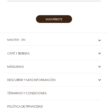
for
Spanish
Spanish
Our
Newsletter:
Croatia
Czechia
SUSCRÍBETE
Croatian
Czeck
Ecuador
Denmark
MASTER - EN
Spanish
Dannish
CAFÉ Y BEBIDAS
El Salvador
Estonia
Spanish
Estonian
MÁQUINAS
Finland
France
DESCUBRIR Y MÁS INFORMACIÓN
Finnish
French
Greece
TÉRMINOS Y CONDICIONES
Germany
Greek
German
POLÍTICA DE PRIVACIDAD