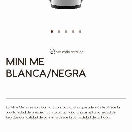
Skip
Ver más detalles
to
MINI ME
the
beginning
BLANCA/NEGRA
of
the
images
gallery
La Mini Me no es solo bonita y compacta, sino que además te ofrece la
oportunidad de preparar con total facilidad una amplia variedad de
bebidas con calidad de cafetería desde la comodidad de tu hogar.