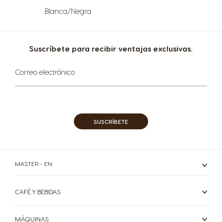
Blanca/Negra
Nicaragua
Netherland
Spanish
Dutch
Suscríbete para recibir ventajas exclusivas.
Norway
Panama
Sign
Norwegian
Spanish
Correo electrónico
Up
for
Paraguay
Peru
Our
Newsletter:
Spanish
Spanish
SUSCRÍBETE
Philippines
Poland
Filipino
Polish
Portugal
Republic of
MASTER - EN
Ireland
Portuguese
English
CAFÉ Y BEBIDAS
Romania
Rusia
Romanian
Russian
MÁQUINAS