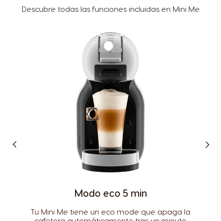
Descubre todas las funciones incluidas en Mini Me
Selector de país
Argentina
Austria
Spanish
German
Belgium
Belgium
French
Dutch
Brazil
Bulgaria
Modo eco 5 min
Portuguese
Bulgarian
Tu Mini Me tiene un eco mode que apaga la
Caribbean
Chile
cafetera automáticamente tras un minuto