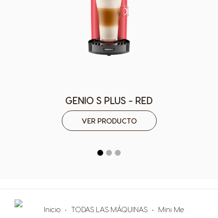
Guatemala
Honduras
Spanish
Spanish
Hong Kong
Hong Kong
English
Chinese
Hungary
Indonesia
Hungarian
Indonesian
GENIO S PLUS - RED
Italy
Japan
Italian
Japanese
VER PRODUCTO
Korea
Latvia
Korean
Latvian
Lithuania
Malaysia
Lithuanian
Malay
Malta
Mexico
Inicio
TODAS LAS MÁQUINAS
Mini Me
Maltese
Spanish