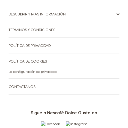
Serbia
Singapore
Serbian
Malay
DESCUBRIR Y MÁS INFORMACIÓN
Slovakia
Slovenia
TÉRMINOS Y CONDICIONES
Slovak
Slovene
Spain
Sweden
POLÍTICA DE PRIVACIDAD
Spanish
Swedish
POLÍTICA DE COOKIES
Switzerland
Switzerland
German
French
La configuración de privacidad
Taiwan
Taiwan
CONTÁCTANOS
English
Taiwanese
Thailand
Thailand
English
Thai
Sigue a Nescafé Dolce Gusto en
Turkey
Uae