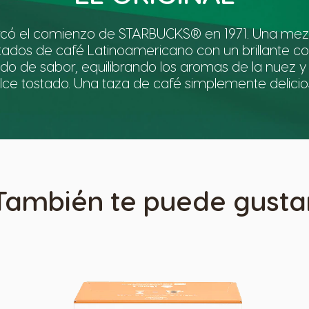
rcó el comienzo de STARBUCKS® en 1971. Una mez
tados de café Latinoamericano con un brillante co
do de sabor, equilibrando los aromas de la nuez y 
lce tostado. Una taza de café simplemente delicio
También te puede gusta