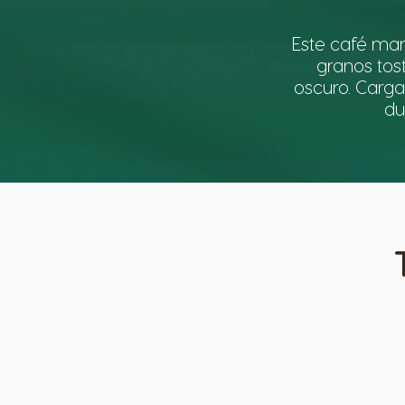
Este café ma
granos tos
oscuro. Carga
du