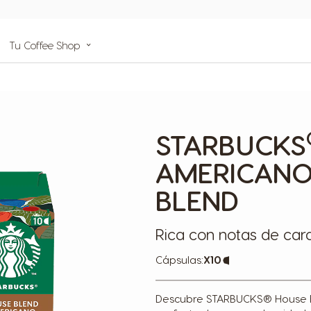
de
Tu Coffee Shop
da
s
STARBUCKS
AMERICANO
BLEND
Rica con notas de ca
Cápsulas:
x10
Capsule
Icon
Descubre STARBUCKS® House Ble