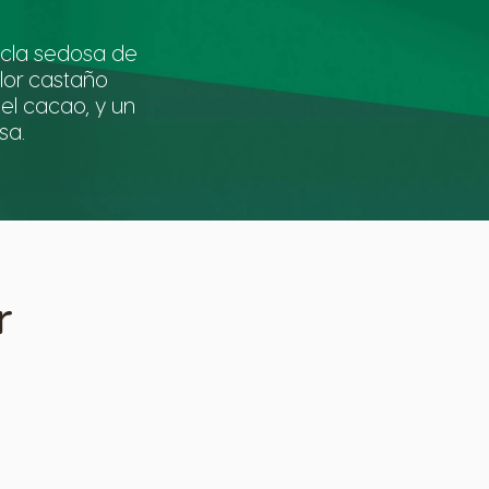
cla sedosa de
lor castaño
el cacao, y un
sa.
r