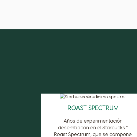
ROAST SPECTRUM
Años de experimentación
desembocan en el Starbucks™
Roast Spectrum, que se compone